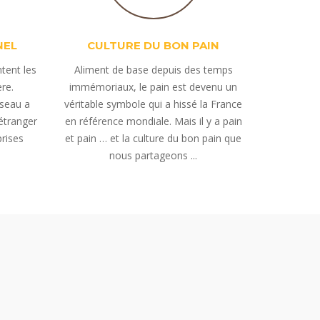
NEL
CULTURE DU BON PAIN
tent les
Aliment de base depuis des temps
ère.
immémoriaux, le pain est devenu un
éseau a
véritable symbole qui a hissé la France
'étranger
en référence mondiale. Mais il y a pain
prises
et pain … et la culture du bon pain que
nous partageons ...